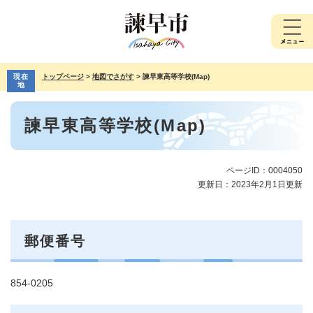
ペ
メ
ー
ニ
ジ
ュ
の
ー
先
を
現在
トップページ
>
地図でさがす
>
諫早東高等学校(Map)
頭
飛
地
で
ば
本
す。
し
諫早東高等学校(Map)
文
て
本
文
へ
ページID：0004050
更新日：2023年2月1日更新
郵便番号
854-0205