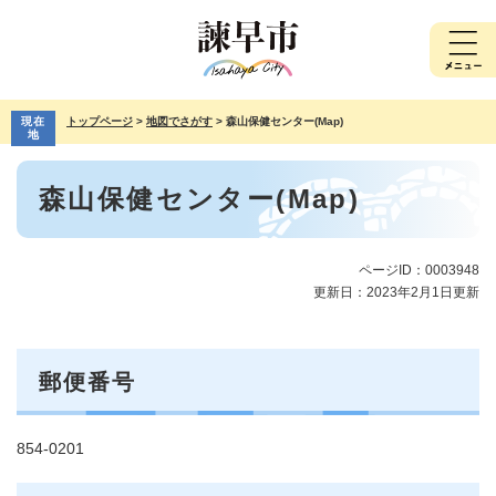
ペ
メ
ー
ニ
ジ
ュ
の
ー
先
を
現在
トップページ
>
地図でさがす
>
森山保健センター(Map)
頭
飛
地
で
ば
本
す。
し
森山保健センター(Map)
文
て
本
文
へ
ページID：0003948
更新日：2023年2月1日更新
郵便番号
854-0201