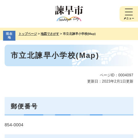
ペ
メ
ー
ニ
ジ
ュ
の
ー
先
を
現在
トップページ
>
地図でさがす
>
市立北諫早小学校(Map)
頭
飛
地
で
ば
本
す。
し
市立北諫早小学校(Map)
文
て
本
文
へ
ページID：0004097
更新日：2023年2月1日更新
郵便番号
854-0004