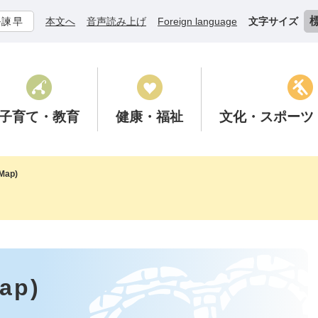
ル諫早
本文へ
音声読み上げ
Foreign language
文字サイズ
子育て
・教育
健康
・福祉
文化
・スポーツ
ap)
p)