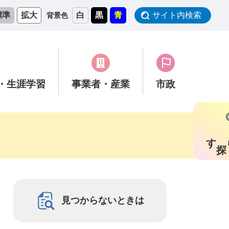
標準
拡大
白
黒
青
サイト内検索
背景色
・生涯学習
事業者
・産業
市政
す
見つからないときは