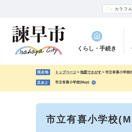
ペ
メ
カラフ
ー
ニ
ジ
ュ
の
ー
先
を
頭
飛
で
ば
くらし
・手続き
す。
し
て
本
現在地
トップページ
>
地図でさがす
>
市立有喜小学校(M
文
へ
市立有喜小学校(Map)
足あと
本
文
市立有喜小学校(Ma