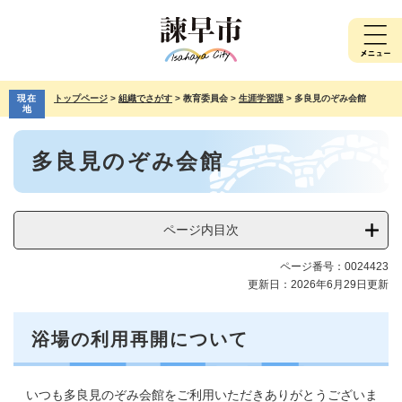
ペ
メ
ー
ニ
ジ
ュ
の
ー
先
を
現在
トップページ
>
組織でさがす
>
教育委員会
>
生涯学習課
>
多良見のぞみ会館
頭
飛
地
で
ば
本
す。
し
多良見のぞみ会館
文
て
本
文
へ
ページ内目次
ページ番号：0024423
更新日：2026年6月29日更新
浴場の利用再開について
いつも多良見のぞみ会館をご利用いただきありがとうございま