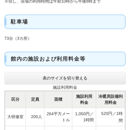
※但し、浴場の利用時間は午前10時から午後8時まで
駐車場
73台（3カ所）
館内の施設および利用料金等
表のサイズを切り替える
施設利用料金
施設利用
冷暖房設備利
区分
定員
面積
料金
用料金
520円／1時
264平方メー
1,050円／
大研修室
200人
トル
1時間
間