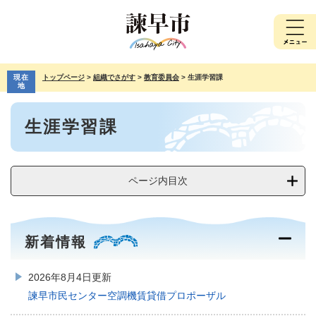
ペ
メ
ー
ニ
ジ
ュ
の
ー
先
を
現在
トップページ
>
組織でさがす
>
教育委員会
>
生涯学習課
頭
飛
地
で
ば
本
す。
し
生涯学習課
文
て
本
文
へ
ページ内目次
新着情報
2026年8月4日更新
諫早市民センター空調機賃貸借プロポーザル