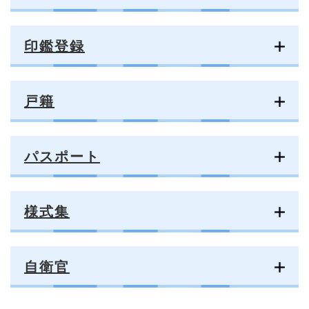
印鑑登録
戸籍
パスポート
様式集
自衛官