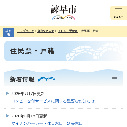
ペ
メ
ー
ニ
ジ
ュ
の
ー
先
を
現在
トップページ
>
分類でさがす
>
くらし・手続き
>
住民票・戸籍
頭
飛
地
で
ば
本
す。
し
住民票・戸籍
文
て
本
文
へ
新着情報
2026年7月7日更新
コンビニ交付サービスに関する重要なお知らせ
2026年6月18日更新
マイナンバーカード休日窓口・延長窓口