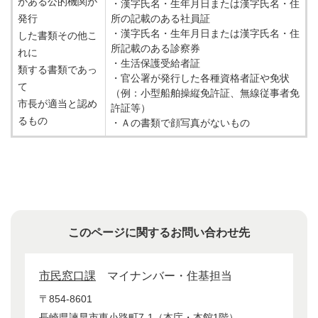
がある公的機関が
・漢字氏名・生年月日または漢字氏名・住
発行
所の記載のある社員証
・漢字氏名・生年月日または漢字氏名・住
した書類その他こ
所記載のある診察券
れに
・生活保護受給者証
類する書類であっ
・官公署が発行した各種資格者証や免状
て
（例：小型船舶操縦免許証、無線従事者免
市長が適当と認め
許証等）
るもの
・Ａの書類で顔写真がないもの
このページに関するお問い合わせ先
市民窓口課
マイナンバー・住基担当
〒854-8601
長崎県諫早市東小路町7-1（本庁・本館1階）