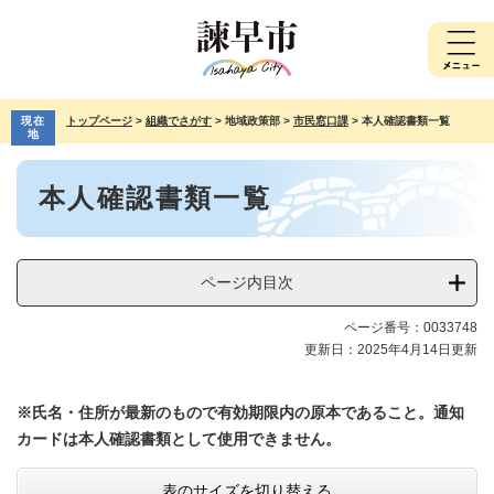
ペ
メ
ー
ニ
ジ
ュ
の
ー
先
を
現在
トップページ
>
組織でさがす
>
地域政策部
>
市民窓口課
>
本人確認書類一覧
頭
飛
地
で
ば
本
す。
し
本人確認書類一覧
文
て
本
文
へ
ページ内目次
ページ番号：0033748
更新日：2025年4月14日更新
※氏名・住所が最新のもので有効期限内の原本であること。通知
カードは本人確認書類として使用できません。​
表のサイズを切り替える