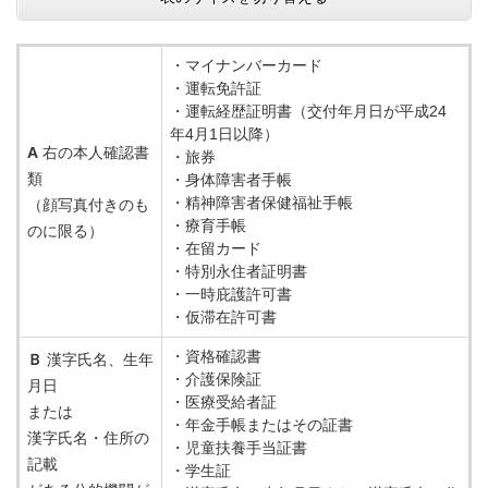
・マイナンバーカード
・運転免許証
・運転経歴証明書（交付年月日が平成24
年4月1日以降）
A
右の本人確認書
・旅券
類
・身体障害者手帳
・精神障害者保健福祉手帳
（顔写真付きのも
・療育手帳
のに限る）
・在留カード
・特別永住者証明書
・一時庇護許可書
・仮滞在許可書
・資格確認書
Ｂ
漢字氏名、生年
・介護保険証
月日
・医療受給者証
または
・年金手帳またはその証書
漢字氏名・住所の
・児童扶養手当証書
記載
・学生証