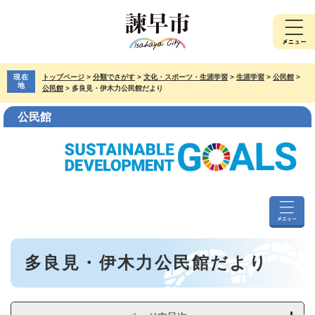
ペ
メ
ー
ニ
ジ
ュ
の
ー
先
を
現在
トップページ
>
分類でさがす
>
文化・スポーツ・生涯学習
>
生涯学習
>
公民館
>
頭
飛
地
公民館
>
多良見・伊木力公民館だより
で
ば
す。
し
公民館
て
本
文
へ
公
民
本
館
多良見・伊木力公民館だより
文
メ
ニ
ュ
ー