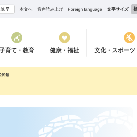
ル諫早
本文へ
音声読み上げ
Foreign language
文字サイズ
子育て
・教育
健康
・福祉
文化
・スポーツ
公民館