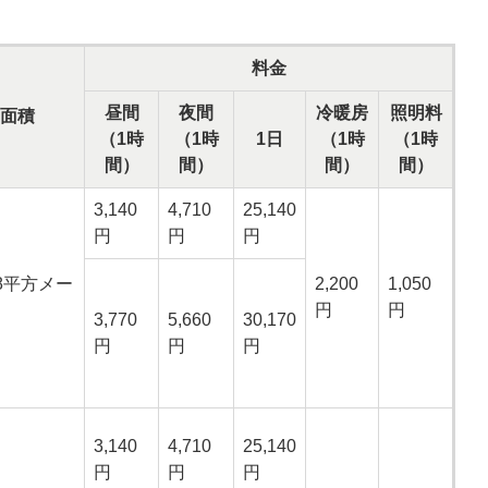
料金
昼間
夜間
冷暖房
照明料
面積
（1時
（1時
1日
（1時
（1時
間）
間）
間）
間）
3,140
4,710
25,140
円
円
円
.8平方メー
2,200
1,050
円
円
3,770
5,660
30,170
円
円
円
3,140
4,710
25,140
円
円
円