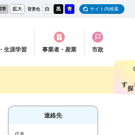
標準
拡大
白
黒
青
サイト内検索
背景色
・生涯学習
事業者
・産業
市政
す
連絡先
代表