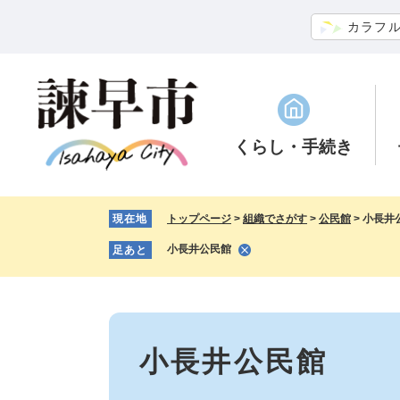
ペ
メ
カラフ
ー
ニ
ジ
ュ
の
ー
先
を
頭
飛
で
ば
くらし
・手続き
す。
し
て
本
現在地
トップページ
>
組織でさがす
>
公民館
>
小長井
文
へ
小長井公民館
足あと
本
文
小長井公民館