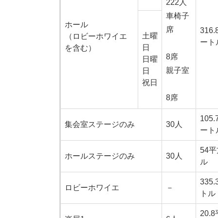
222人
車椅子
ホール
席
316
土曜
（ロビーホワイエ
ート
日
を含む）
8席
日曜
親子室
日
祝日
8席
105
集会室ステージのみ
30人
ート
54
ホールステージのみ
30人
ル
335
ロビーホワイエ
－
トル
20.