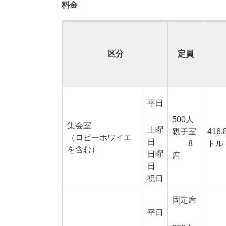
料金
区分
定員
平日
500人
集会室
土曜
親子室
416
（ロビーホワイエ
日
8
トル
を含む）
日曜
席
日
祝日
固定席
平日