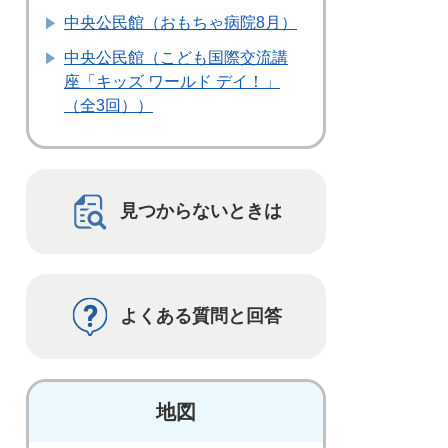
中央公民館（おもちゃ病院8月）
中央公民館（こども国際交流講
座「キッズ ワールド デイ！」
（全3回））
見つからないときは
よくある質問と回答
地図