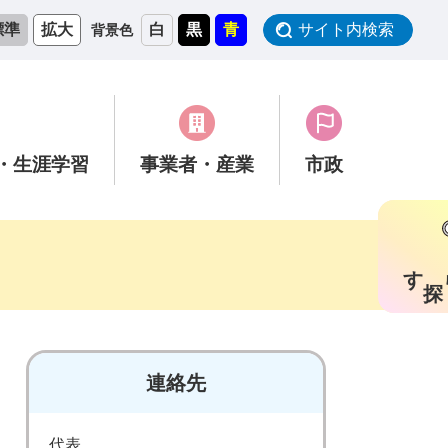
標準
拡大
白
黒
青
サイト内検索
背景色
・生涯学習
事業者
・産業
市政
す
連絡先
代表