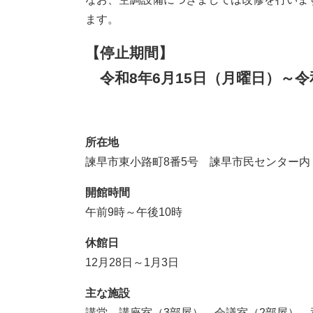
ます。
【停止期間】
令和8年6月15日（月曜日）～令和
所在地
​諫早市東小路町8番5号 諫早市民センター内
開館時間
午前9時～午後10時
休館日
12月28日～1月3日
主な施設
講堂、講座室（3部屋）、会議室（2部屋）