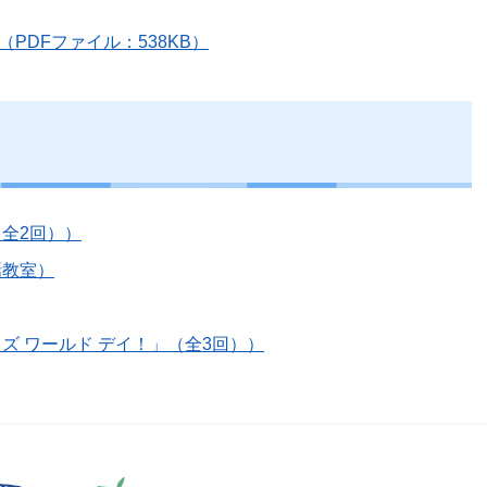
PDFファイル：538KB）
全2回））
話教室）
ズ ワールド デイ！」（全3回））