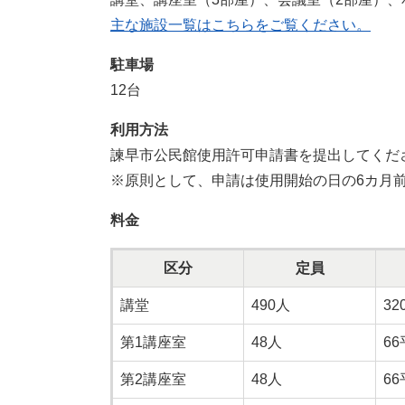
主な施設一覧はこちらをご覧ください。
駐車場
12台
利用方法
諫早市公民館使用許可申請書を提出してくだ
※原則として、申請は使用開始の日の6カ月
料金
区分
定員
講堂
490人
3
第1講座室
48人
6
第2講座室
48人
6