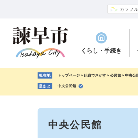
ペ
メ
カラフ
ー
ニ
ジ
ュ
の
ー
先
を
頭
飛
で
ば
くらし
・手続き
す。
し
て
本
現在地
トップページ
>
組織でさがす
>
公民館
>
中央公
文
へ
中央公民館
足あと
本
文
中央公民館