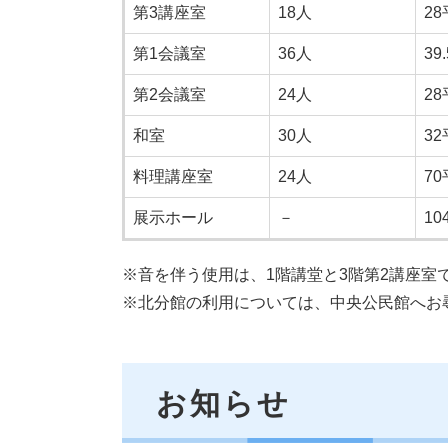
第3講座室
18人
2
第1会議室
36人
3
第2会議室
24人
2
和室
30人
3
料理講座室
24人
7
展示ホール
－
1
※音を伴う使用は、1階講堂と3階第2講座室
※北分館の利用については、中央公民館へお
お知らせ