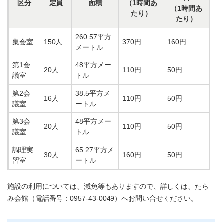
区分
定員
面積
（1時間あ
（1時間あ
たり）
たり）
260.57平方
集会室
150人
370円
160円
メートル
第1会
48平方メー
20人
110円
50円
議室
トル
第2会
38.5平方メ
16人
110円
50円
議室
ートル
第3会
48平方メー
20人
110円
50円
議室
トル
調理実
65.27平方メ
30人
160円
50円
習室
ートル
施設の利用については、減免等もありますので、詳しくは、たら
み会館（電話番号：0957-43-0049）へお問い合せください。