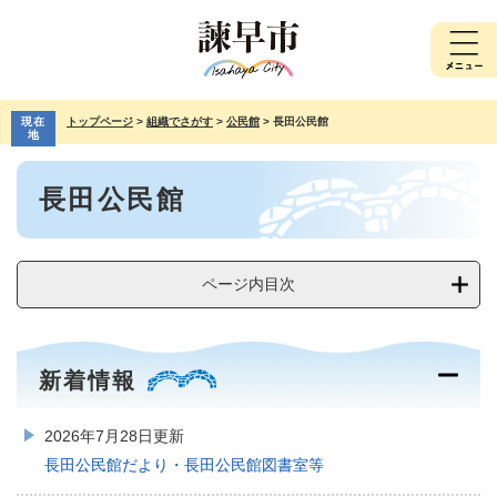
ペ
メ
ー
ニ
ジ
ュ
の
ー
先
を
現在
トップページ
>
組織でさがす
>
公民館
>
長田公民館
頭
飛
地
で
ば
本
す。
し
長田公民館
文
て
本
文
へ
ページ内目次
新着情報
2026年7月28日更新
長田公民館だより・長田公民館図書室等