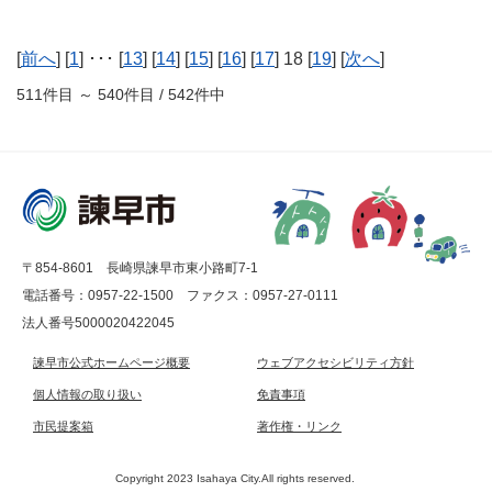
[
前へ
] [
1
] ･･･ [
13
] [
14
] [
15
] [
16
] [
17
] 18 [
19
] [
次へ
]
511件目 ～ 540件目 / 542件中
〒854-8601 長崎県諫早市東小路町7-1
電話番号：0957-22-1500
ファクス：0957-27-0111
法人番号5000020422045
諫早市公式ホームページ概要
ウェブアクセシビリティ方針
個人情報の取り扱い
免責事項
市民提案箱
著作権・リンク
Copyright 2023 Isahaya City.All rights reserved.