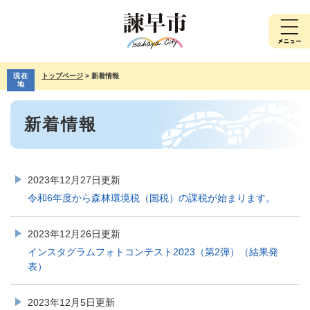
ペ
メ
ー
ニ
ジ
ュ
の
ー
先
を
現在
トップページ
>
新着情報
頭
飛
地
で
ば
本
す。
し
新着情報
文
て
本
文
へ
2023年12月27日更新
令和6年度から森林環境税（国税）の課税が始まります。
2023年12月26日更新
インスタグラムフォトコンテスト2023（第2弾）（結果発
表）
2023年12月5日更新