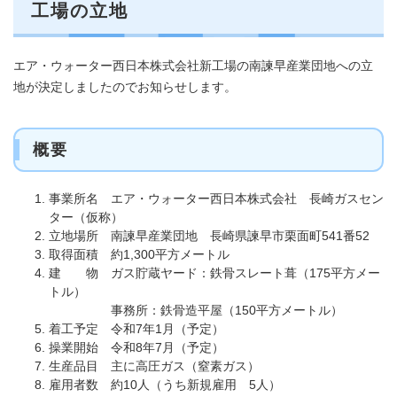
工場の立地
エア・ウォーター西日本株式会社新工場の南諫早産業団地への立
地が決定しましたのでお知らせします。
概要
事業所名 エア・ウォーター西日本株式会社 長崎ガスセン
ター（仮称）
立地場所 南諫早産業団地 長崎県諫早市栗面町541番52
取得面積 約1,300平方メートル
建 物 ガス貯蔵ヤード：鉄骨スレート葺（175平方メー
トル）
事務所：鉄骨造平屋（150平方メートル）
着工予定 令和7年1月（予定）
操業開始 令和8年7月（予定）
生産品目 主に高圧ガス（窒素ガス）
雇用者数 約10人（うち新規雇用 5人）