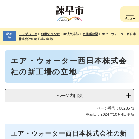
ペ
メ
ー
ニ
ジ
ュ
の
ー
先
を
現在
トップページ
>
組織でさがす
>
経済交流部
>
企業誘致課
>
エア・ウォーター西日本
頭
飛
地
株式会社の新工場の立地
で
ば
す。
し
本
て
エア・ウォーター西日本株式会
文
本
文
社の新工場の立地
へ
ページ内目次
ページ番号：0028573
更新日：2024年10月4日更新
エア・ウォーター西日本株式会社の新