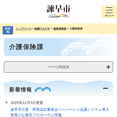
ペ
メ
ー
ニ
ジ
ュ
の
ー
先
を
現在
トップページ
>
組織でさがす
>
健康保険部
>
介護保険課
頭
飛
地
で
ば
本
す。
し
介護保険課
文
て
本
文
へ
ページ内目次
新着情報
2025年12月3日更新
諫早市介護・障害認定審査会ペーパーレス会議システム導入
業務の公募型プロポーザル実施