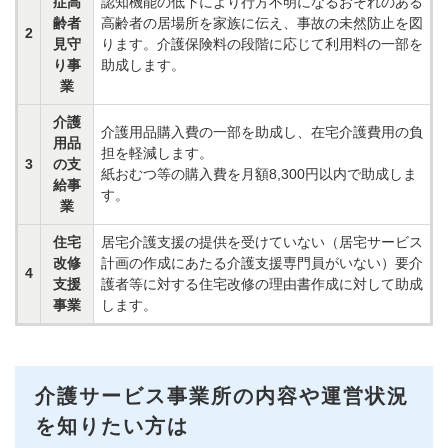
症高
認知機能の低下により行方不明になるおそれのある
齢者
高齢者の居場所を家族に伝え、事故の未然防止を図
2
見守
ります。介護保険料の段階に応じて利用料の一部を
り事
助成します。
業
介護
介護用品購入費の一部を助成し、在宅介護費用の負
用品
担を軽減します。
3
の支
紙おむつ等の購入費を月額8,300円以内で助成しま
給事
す。
業
住宅
居宅介護支援の提供を受けていない（居宅サービス
改修
計画の作成にあたる介護支援専門員がいない）要介
4
支援
護者等に対する住宅改修の理由書作成に対して助成
事業
します。
介護サービス事業所の内容や運営状況
を知りたい方は