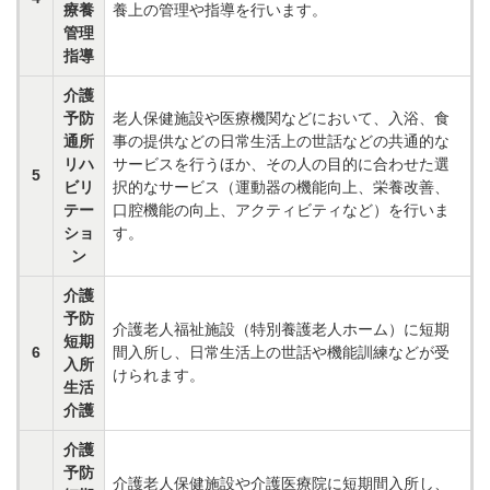
療養
養上の管理や指導を行います。
管理
指導
介護
予防
老人保健施設や医療機関などにおいて、入浴、食
通所
事の提供などの日常生活上の世話などの共通的な
リハ
サービスを行うほか、その人の目的に合わせた選
5
ビリ
択的なサービス（運動器の機能向上、栄養改善、
テー
口腔機能の向上、アクティビティなど）を行いま
ショ
す。
ン
介護
予防
介護老人福祉施設（特別養護老人ホーム）に短期
短期
6
間入所し、日常生活上の世話や機能訓練などが受
入所
けられます。
生活
介護
介護
予防
介護老人保健施設や介護医療院に短期間入所し、