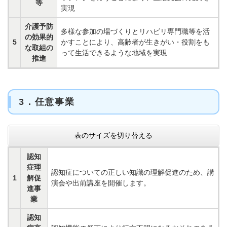
等
実現
介護予防
多様な参加の場づくりとリハビリ専門職等を活
の効果的
5
かすことにより、高齢者が生きがい・役割をも
な取組の
って生活できるような地域を実現
推進
3．任意事業
表のサイズを切り替える
認知
症理
認知症についての正しい知識の理解促進のため、講
1
解促
演会や出前講座を開催します。
進事
業
認知