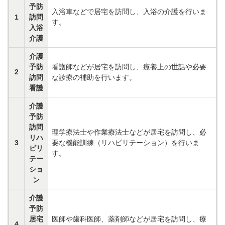
予防
入浴車などで居宅を訪問し、入浴の介護を行いま
1
訪問
す。
入浴
介護
介護
予防
看護師などが居宅を訪問し、療養上の世話や必要
2
訪問
な診療の補助を行います。
看護
介護
予防
訪問
理学療法士や作業療法士などが居宅を訪問し、必
リハ
3
要な機能訓練（リハビリテーション）を行いま
ビリ
す。
テー
ショ
ン
介護
予防
居宅
医師や歯科医師、薬剤師などが居宅を訪問し、療
4