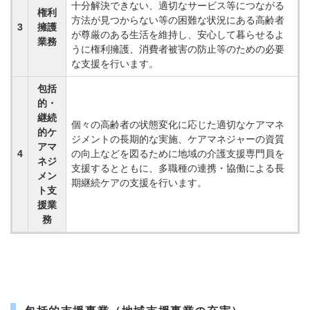
十分解決できない、適切なサービス等につながる
権利
方法が見つからない等の困難な状況にある高齢者
3
擁護
が尊厳のある生活を維持し、安心して暮らせるよ
業務
うに権利擁護、消費者被害の防止等のための必要
な支援を行います。
包括
的・
継続
個々の高齢者の状態変化に応じた適切なケアマネ
的ケ
ジメントの長期的な実施、ケアマネジャーの資質
アマ
4
の向上などを図るために地域の介護支援専門員を
ネジ
支援するとともに、多職種の連携・協働による長
メン
期継続ケアの支援を行います。
ト支
援業
務