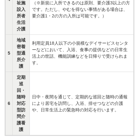
祉施
（※新規に入所できるのは原則、要介護3以上の方
設入
です。ただし、やむを得ない事情がある場合は、
所者
要介護1・2の方の入所は可能です。）
生活
介護
地域
利用定員18人以下の小規模なデイサービスセンタ
密着
ーなどにおいて、入浴、食事の提供などの日常生
5
型通
活上の世話、機能訓練などを日帰りで受けられま
所介
す。
護
定期
巡
回・
随時
日中・夜間を通じて、定期的な巡回と随時の通報
6
対応
により居宅を訪問し、入浴、排せつなどの介護
型訪
や、日常生活上の緊急時の対応を行います。
問介
護看
護