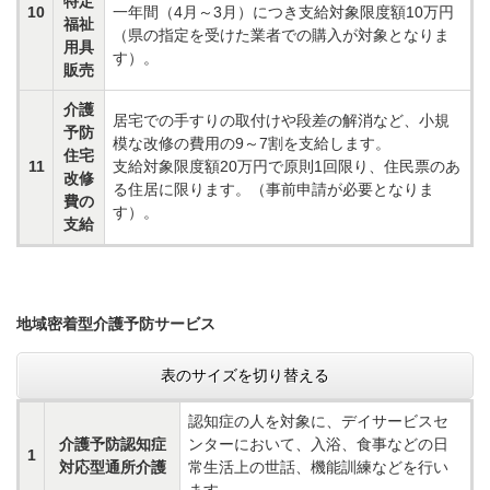
特定
10
一年間（4月～3月）につき支給対象限度額10万円
福祉
（県の指定を受けた業者での購入が対象となりま
用具
す）。
販売
介護
居宅での手すりの取付けや段差の解消など、小規
予防
模な改修の費用の9～7割を支給します。
住宅
11
支給対象限度額20万円で原則1回限り、住民票のあ
改修
る住居に限ります。（事前申請が必要となりま
費の
す）。
支給
地域密着型介護予防サービス
表のサイズを切り替える
認知症の人を対象に、デイサービスセ
介護予防認知症
ンターにおいて、入浴、食事などの日
1
対応型通所介護
常生活上の世話、機能訓練などを行い