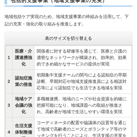
包括的支援事業（地域支援事業の充実）
地域包括ケア実現のため、地域支援事業の枠組みを活用して、下
記の充実・強化の取り組みを推進します。
表のサイズを切り替える
医療・介
関係者に対する研修等を通じて、医療と介護の
1
護連携強
濃密なネットワークが構築され、効率的、効果
化
的できめ細かなサービスの提供が実現
初期集中支援チームの関与による認知症の早期
認知症施
2
診断、早期対応や地域支援推進員による相談対
策の推進
応等により認知症でも生活できる地域を実現
地域ケア
多職種連携、地域のニーズや社会資源を的確に
3
会議の強
把握可能になり、地域課題への取組が推進さ
化
れ、高齢者が地域で生活しやすい環境を実現
コーディネータの配置や協議体の設置等を通じ
生活支援
て地域で高齢者のニーズとボランティア等のマ
4
体制整備
ッチングを行うことにより、生活支援の充実を