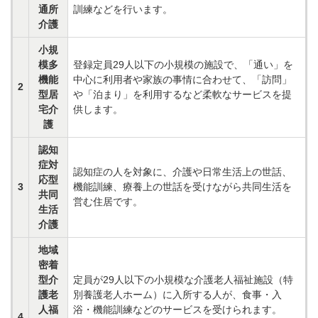
通所
訓練などを行います。
介護
小規
模多
登録定員29人以下の小規模の施設で、「通い」を
機能
中心に利用者や家族の事情に合わせて、「訪問」
2
型居
や「泊まり」を利用するなど柔軟なサービスを提
宅介
供します。
護
認知
症対
認知症の人を対象に、介護や日常生活上の世話、
応型
3
機能訓練、療養上の世話を受けながら共同生活を
共同
営む住居です。
生活
介護
地域
密着
型介
定員が29人以下の小規模な介護老人福祉施設（特
護老
別養護老人ホーム）に入所する人が、食事・入
人福
浴・機能訓練などのサービスを受けられます。
4