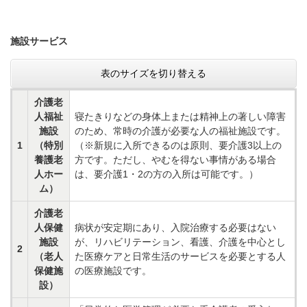
施設サービス
表のサイズを切り替える
介護老
人福祉
寝たきりなどの身体上または精神上の著しい障害
施設
のため、常時の介護が必要な人の福祉施設です。
1
（特別
（※新規に入所できるのは原則、要介護3以上の
養護老
方です。ただし、やむを得ない事情がある場合
人ホー
は、要介護1・2の方の入所は可能です。）
ム）
介護老
人保健
病状が安定期にあり、入院治療する必要はない
施設
が、リハビリテーション、看護、介護を中心とし
2
（老人
た医療ケアと日常生活のサービスを必要とする人
保健施
の医療施設です。
設）