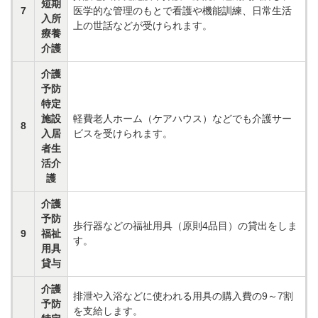
短期
7
医学的な管理のもとで看護や機能訓練、日常生活
入所
上の世話などが受けられます。
療養
介護
介護
予防
特定
施設
軽費老人ホーム（ケアハウス）などでも介護サー
8
入居
ビスを受けられます。
者生
活介
護
介護
予防
歩行器などの福祉用具（原則4品目）の貸出をしま
9
福祉
す。
用具
貸与
介護
排泄や入浴などに使われる用具の購入費の9～7割
予防
を支給します。