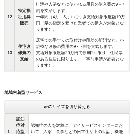
排泄や入浴などに使われる用具の購入費の9～7
特定福
割を支給します。
12
祉用具
一年間（4月～3月）につき支給対象限度額10万
販売
円（県の指定を受けた業者での購入が対象とな
ります）。
居宅での手すりの取付けや段差の解消など、小
住宅改
規模な改修の費用の9～7割を支給します。
13
修費の
支給対象限度額20万円で原則1回限り、住民票
支給
のある住居に限ります。（事前申請が必要とな
ります）。
地域密着型サービス
表のサイズを切り替える
認知
症対
認知症の人を対象に、デイサービスセンターにお
1
応型
いて、入浴、食事などの日常生活上の世話、機能