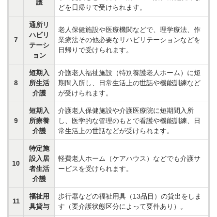
護
どを日帰りで受けられます。
通所リ
老人保健施設や医療機関などで、理学療法、作
ハビリ
7
業療法その他必要なリハビリテーションなどを
テーシ
日帰りで受けられます。
ョン
短期入
介護老人福祉施設（特別養護老人ホーム）に短
8
所生活
期間入所し、日常生活上の世話や機能訓練など
介護
が受けられます。
短期入
介護老人保健施設や介護医療院に短期間入所
9
所療養
し、医学的な管理のもとで看護や機能訓練、日
介護
常生活上の世話などが受けられます。
特定施
設入居
軽費老人ホーム（ケアハウス）などでも介護サ
10
者生活
ービスを受けられます。
介護
福祉用
歩行器などの福祉用具（13品目）の貸出をしま
11
具貸与
す（要介護状態区分によって要件あり）。