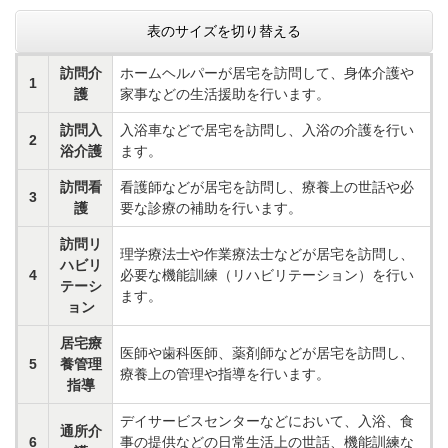
表のサイズを切り替える
訪問介
ホームヘルパーが居宅を訪問して、身体介護や
1
護
家事などの生活援助を行います。
訪問入
入浴車などで居宅を訪問し、入浴の介護を行い
2
浴介護
ます。
訪問看
看護師などが居宅を訪問し、療養上の世話や必
3
護
要な診療の補助を行います。
訪問リ
理学療法士や作業療法士などが居宅を訪問し、
ハビリ
4
必要な機能訓練（リハビリテーション）を行い
テーシ
ます。
ョン
居宅療
医師や歯科医師、薬剤師などが居宅を訪問し、
5
養管理
療養上の管理や指導を行います。
指導
デイサービスセンターなどにおいて、入浴、食
通所介
6
事の提供などの日常生活上の世話、機能訓練な