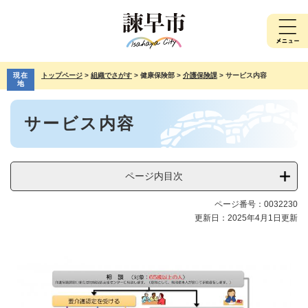
ペ
メ
ー
ニ
ジ
ュ
の
ー
先
を
現在
トップページ
>
組織でさがす
>
健康保険部
>
介護保険課
>
サービス内容
頭
飛
地
で
ば
本
す。
し
サービス内容
文
て
本
文
へ
ページ内目次
ページ番号：0032230
更新日：2025年4月1日更新