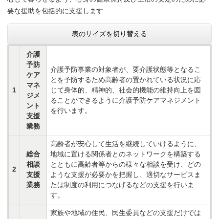
要な援助を包括的に支援します
表のサイズを切り替える
介護
予防
介護予防事業の対象者が、要介護状態等となるこ
ケア
とを予防するため高齢者の置かれている状況に応
マネ
1
じて身体的、精神的、社会的機能の維持向上を図
ジメ
ることができるように介護予防ケアマネジメント
ント
を行います。
支援
業務
高齢者が安心して生活を継続していけるように、
総合
地域に置ける関係者とのネットワークを構築する
相談
とともに高齢者等からの様々な相談を受け、どの
2
支援
ような支援が必要かを把握し、適切なサービスま
業務
たは制度の利用につなげるなどの支援を行いま
す。
家族や地域の住民、民生委員などの支援だけでは