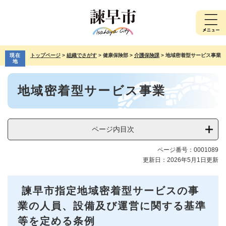
ペ
メ
ー
ニ
ジ
ュ
の
ー
先
を
現在
トップページ
>
組織でさがす
>
健康保険部
>
介護保険課
>
地域密着型サービス事業
頭
飛
地
で
ば
本
す。
し
地域密着型サービス事業
文
て
本
文
へ
ページ内目次
ページ番号：0001089
更新日：2026年5月1日更新
諫早市指定地域密着型サービスの事
業の人員、設備及び運営に関する基準
等を定める条例