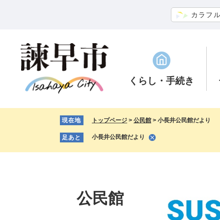
ペ
メ
カラフ
ー
ニ
ジ
ュ
の
ー
先
を
頭
飛
で
ば
くらし
・手続き
す。
し
て
本
現在地
トップページ
>
公民館
>
小長井公民館だより
文
へ
小長井公民館だより
足あと
公民館