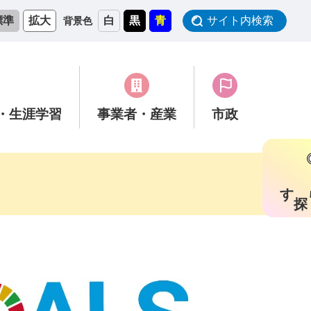
標準
拡大
白
黒
青
サイト内検索
背景色
・生涯学習
事業者
・産業
市政
す