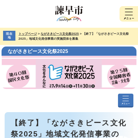
ペ
メ
ー
ニ
ジ
ュ
の
ー
先
を
現在
トップページ
>
ながさきピース文化祭2025
>
【終了】「ながさきピース文化祭
頭
飛
地
2025」地域文化発信事業の実施団体を募集
で
ば
す。
し
ながさきピース文化祭2025
て
本
文
へ
な
が
本
さ
【終了】「ながさきピース文化
文
き
ピ
祭2025」地域文化発信事業の
ー