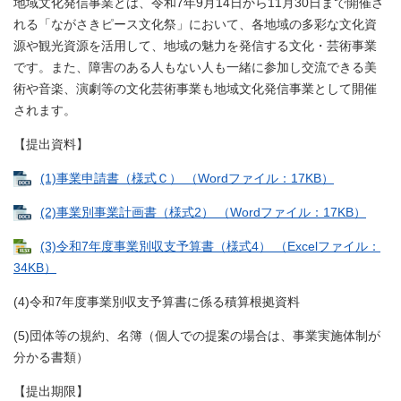
地域文化発信事業とは、令和7年9月14日から11月30日まで開催さ
れる「ながさきピース文化祭」において、各地域の多彩な文化資
源や観光資源を活用して、地域の魅力を発信する文化・芸術事業
です。また、障害のある人もない人も一緒に参加し交流できる美
術や音楽、演劇等の文化芸術事業も地域文化発信事業として開催
されます。
【提出資料】
(1)事業申請書（様式Ｃ） （Wordファイル：17KB）
(2)事業別事業計画書（様式2） （Wordファイル：17KB）
(3)令和7年度事業別収支予算書（様式4） （Excelファイル：
34KB）
(4)令和7年度事業別収支予算書に係る積算根拠資料
(5)団体等の規約、名簿（個人での提案の場合は、事業実施体制が
分かる書類）
【提出期限】