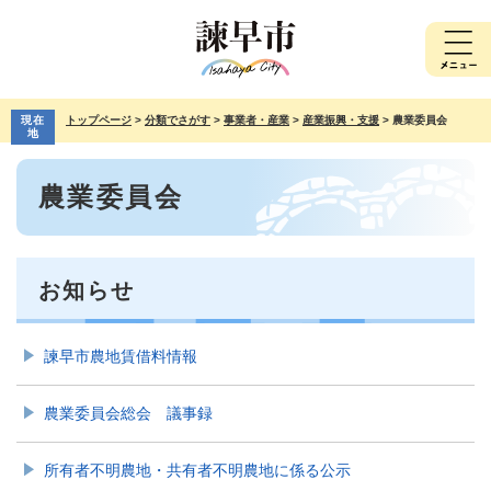
ペ
メ
ー
ニ
ジ
ュ
の
ー
先
を
現在
トップページ
>
分類でさがす
>
事業者・産業
>
産業振興・支援
>
農業委員会
頭
飛
地
で
ば
本
す。
し
農業委員会
文
て
本
文
へ
お知らせ
諫早市農地賃借料情報
農業委員会総会 議事録
所有者不明農地・共有者不明農地に係る公示