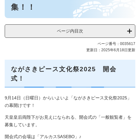
ス
集！！
文
化
祭
2025
ページ内目次
メ
ニ
ページ番号：0035617
ュ
更新日：2025年6月18日更新
ー
ながさきピース文化祭2025 開会
式！
9月14日（日曜日）からいよいよ「ながさきピース文化祭2025」
の幕開けです！
天皇皇后両陛下がお見えになられる、開会式の「一般観覧者」を
募集しています。
開会式の会場は「アルカスSASEBO」♪