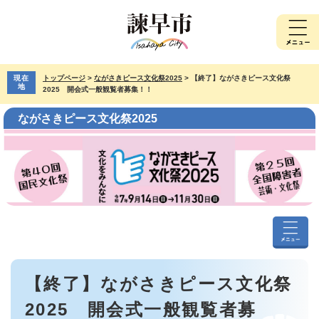
ペ
メ
ー
ニ
ジ
ュ
の
ー
先
を
現在
トップページ
>
ながさきピース文化祭2025
>
【終了】ながさきピース文化祭
頭
飛
地
2025 開会式一般観覧者募集！！
で
ば
す。
し
ながさきピース文化祭2025
て
本
文
へ
な
が
本
さ
【終了】ながさきピース文化祭
文
き
ピ
2025 開会式一般観覧者募
ー