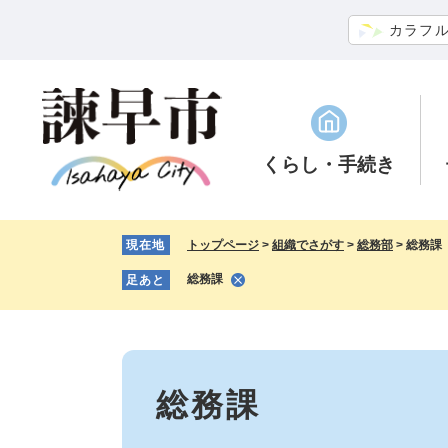
ペ
メ
カラフ
ー
ニ
ジ
ュ
の
ー
先
を
頭
飛
で
ば
くらし
・手続き
す。
し
て
本
現在地
トップページ
>
組織でさがす
>
総務部
>
総務課
文
へ
総務課
足あと
本
文
総務課