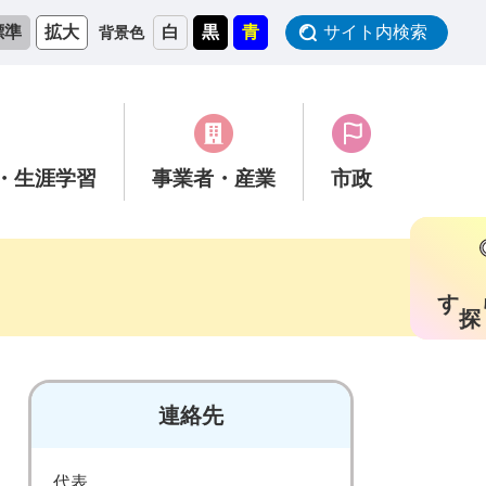
標準
拡大
白
黒
青
サイト内検索
背景色
・生涯学習
事業者
・産業
市政
す
連絡先
代表