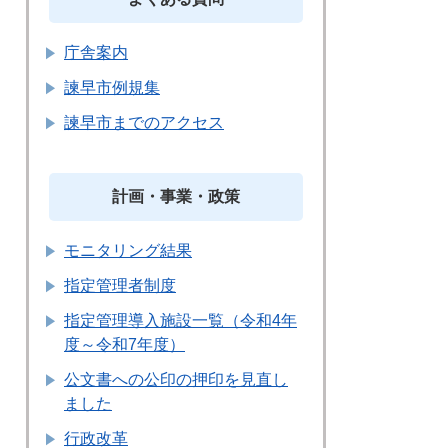
庁舎案内
諫早市例規集
諫早市までのアクセス
計画・事業・政策
モニタリング結果
指定管理者制度
指定管理導入施設一覧（令和4年
度～令和7年度）
公文書への公印の押印を見直し
ました
行政改革