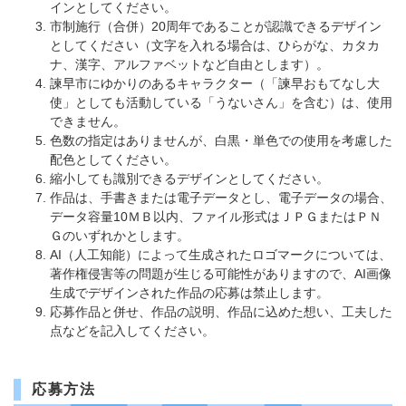
インとしてください。
市制施行（合併）20周年であることが認識できるデザイン
としてください（文字を入れる場合は、ひらがな、カタカ
ナ、漢字、アルファベットなど自由とします）。
諫早市にゆかりのあるキャラクター（「諫早おもてなし大
使」としても活動している「うないさん」を含む）は、使用
できません。
色数の指定はありませんが、白黒・単色での使用を考慮した
配色としてください。
縮小しても識別できるデザインとしてください。
作品は、手書きまたは電子データとし、電子データの場合、
データ容量10ＭＢ以内、ファイル形式はＪＰＧまたはＰＮ
Ｇのいずれかとします。
AI（人工知能）によって生成されたロゴマークについては、
著作権侵害等の問題が生じる可能性がありますので、AI画像
生成でデザインされた作品の応募は禁止します。
応募作品と併せ、作品の説明、作品に込めた想い、工夫した
点などを記入してください。
応募方法