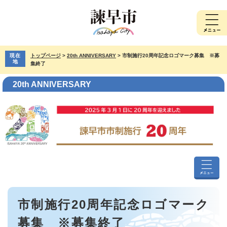
ペ
メ
ー
ニ
ジ
ュ
の
ー
先
を
現在
トップページ
>
20th ANNIVERSARY
>
市制施行20周年記念ロゴマーク募集 ※募
頭
飛
地
集終了
で
ば
す。
し
20th ANNIVERSARY
て
本
文
へ
20th
ANNIVER
本
メ
市制施行20周年記念ロゴマーク
文
ニ
ュ
募集 ※募集終了
ー