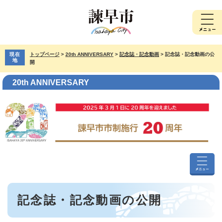
ペ
メ
ー
ニ
ジ
ュ
の
ー
先
を
現在
トップページ
>
20th ANNIVERSARY
>
記念誌・記念動画
>
記念誌・記念動画の公
頭
飛
地
開
で
ば
す。
し
20th ANNIVERSARY
て
本
文
へ
20th
ANNIVER
本
メ
記念誌・記念動画の公開
文
ニ
ュ
ー