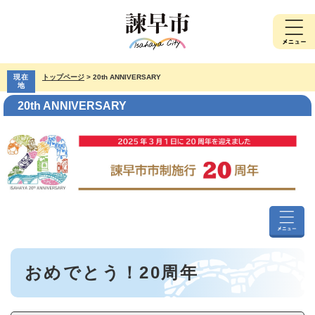
ペ
メ
ー
ニ
ジ
ュ
の
ー
先
を
現在
トップページ
>
20th ANNIVERSARY
頭
飛
地
で
ば
20th ANNIVERSARY
す。
し
て
本
文
へ
20th
ANNIVER
本
メ
おめでとう！20周年
文
ニ
ュ
ー