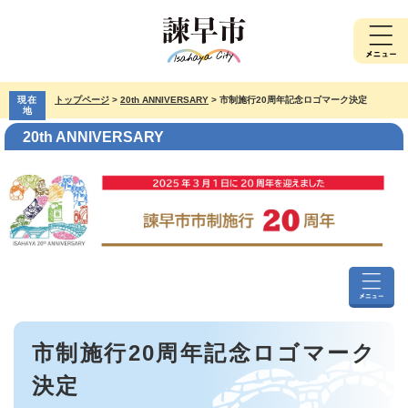
ペ
メ
ー
ニ
ジ
ュ
の
ー
先
を
現在
トップページ
>
20th ANNIVERSARY
>
市制施行20周年記念ロゴマーク決定
頭
飛
地
で
ば
20th ANNIVERSARY
す。
し
て
本
文
へ
20th
ANNIVER
本
メ
市制施行20周年記念ロゴマーク
文
ニ
ュ
決定
ー