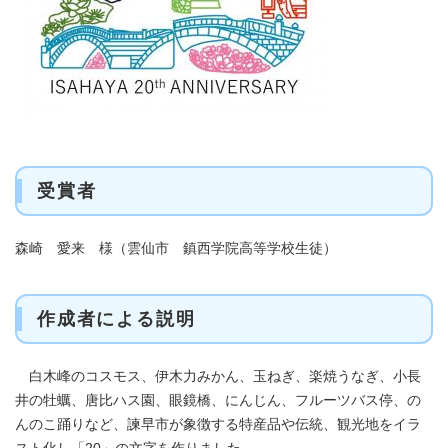
受賞者
森崎 愛来 様（雲仙市 鎮西学院高等学校生徒）
作成者による説明
白木峰のコスモス、伊木力みかん、玉ねぎ、楽焼うなぎ、小長
井の牡蠣、唐比ハス園、眼鏡橋、にんじん、フルーツバス停、の
んのこ踊りなど、諫早市が象徴する特産品や伝統、観光地をイラ