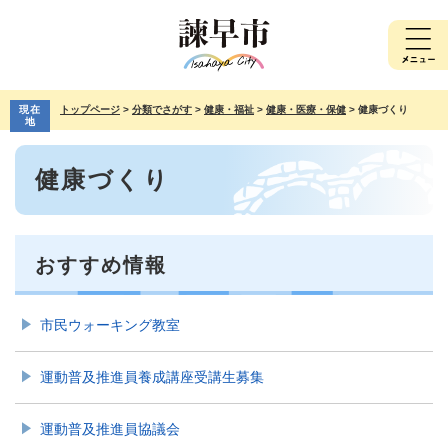
ペ
メ
ー
ニ
ジ
ュ
の
ー
先
を
現在
トップページ
>
分類でさがす
>
健康・福祉
>
健康・医療・保健
>
健康づくり
頭
飛
地
で
ば
本
す。
し
健康づくり
文
て
本
文
へ
おすすめ情報
市民ウォーキング教室
運動普及推進員養成講座受講生募集
運動普及推進員協議会