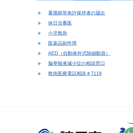
看護師等免許保持者の届出
休日当番医
小児救急
医薬品副作用
AED（自動体外式除細動器）
脳脊髄液減少症の相談窓口
救急医療電話相談＃7119