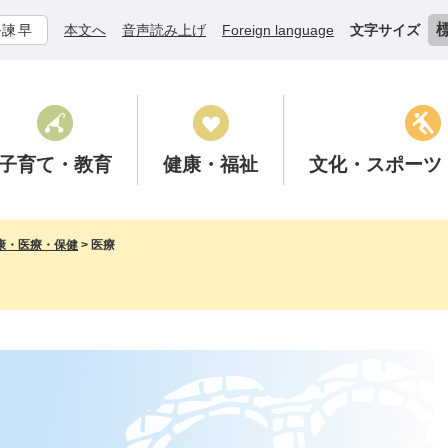
ル諫早
本文へ
音声読み上げ
Foreign language
文字サイズ
子育て
・教育
健康
・福祉
文化
・スポーツ
康・医療・保健
>
医療