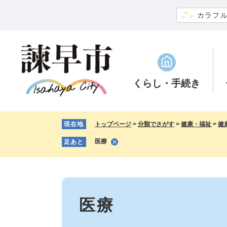
ペ
メ
カラフ
ー
ニ
ジ
ュ
の
ー
先
を
頭
飛
で
ば
くらし
・手続き
す。
し
て
本
現在地
トップページ
>
分類でさがす
>
健康・福祉
>
健
文
へ
医療
足あと
本
文
医療