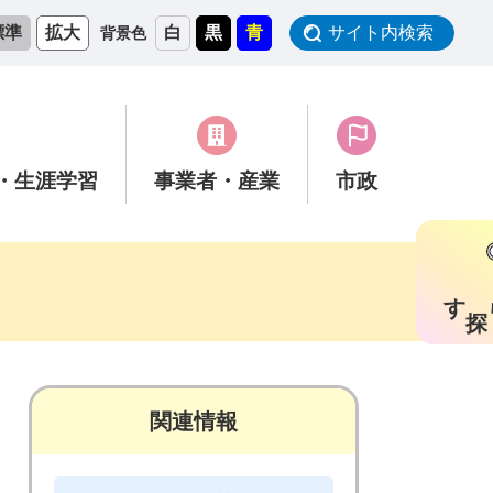
標準
拡大
白
黒
青
サイト内検索
背景色
・生涯学習
事業者
・産業
市政
す
関連情報