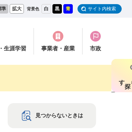
標準
拡大
白
黒
青
サイト内検索
背景色
・生涯学習
事業者
・産業
市政
す
見つからないときは