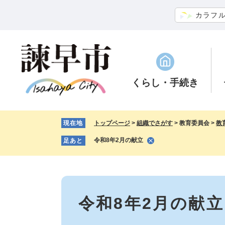
ペ
メ
カラフ
ー
ニ
ジ
ュ
の
ー
先
を
頭
飛
で
ば
くらし
・手続き
す。
し
て
本
現在地
トップページ
>
組織でさがす
>
教育委員会
>
教
文
へ
令和8年2月の献立
足あと
本
文
令和8年2月の献立