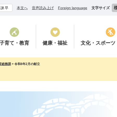
ル諫早
本文へ
音声読み上げ
Foreign language
文字サイズ
子育て
・教育
健康
・福祉
文化
・スポーツ
育総務課
>
令和8年2月の献立