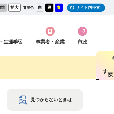
標準
拡大
白
黒
青
サイト内検索
背景色
・生涯学習
事業者
・産業
市政
す
見つからないときは