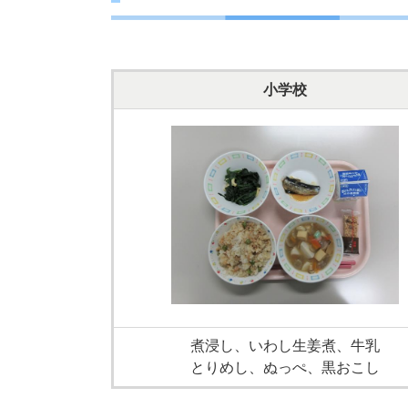
小学校
煮浸し、いわし生姜煮、牛乳
とりめし、ぬっぺ、黒おこし