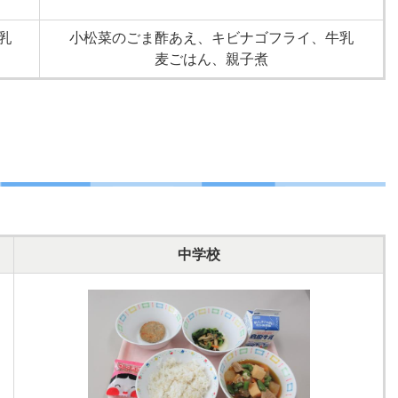
乳
小松菜のごま酢あえ、キビナゴフライ、牛乳
麦ごはん、親子煮
中学校