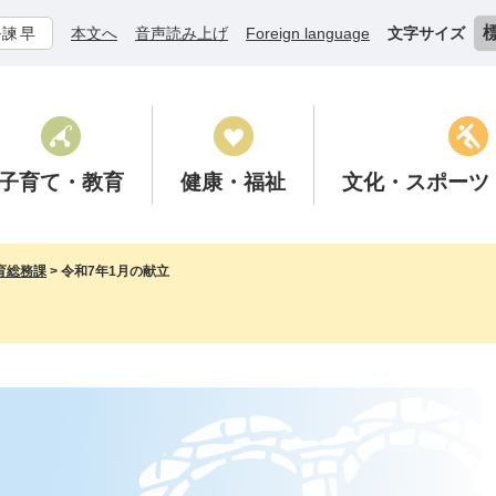
ル諫早
本文へ
音声読み上げ
Foreign language
文字サイズ
子育て
・教育
健康
・福祉
文化
・スポーツ
育総務課
>
令和7年1月の献立