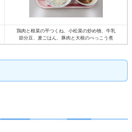
鶏肉と根菜の平つくね、小松菜の炒め物、牛乳
節分豆、麦ごはん、豚肉と大根のべっこう煮