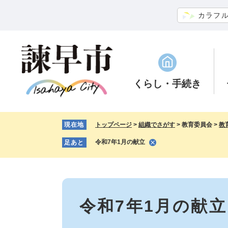
ペ
メ
カラフ
ー
ニ
ジ
ュ
の
ー
先
を
頭
飛
で
ば
くらし
・手続き
す。
し
て
本
現在地
トップページ
>
組織でさがす
>
教育委員会
>
教
文
へ
令和7年1月の献立
足あと
本
文
令和7年1月の献立