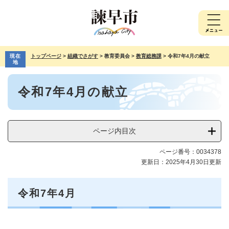
ペ
メ
ー
ニ
ジ
ュ
の
ー
先
を
現在
トップページ
>
組織でさがす
>
教育委員会
>
教育総務課
>
令和7年4月の献立
頭
飛
地
で
ば
本
す。
し
令和7年4月の献立
文
て
本
文
へ
ページ内目次
ページ番号：0034378
更新日：2025年4月30日更新
令和7年4月