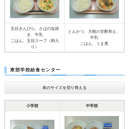
五目きんぴら、さばの塩焼
とんかつ、大根の甘酢和え、
き、牛乳
牛乳
ごはん、五目スープ（卵入
ごはん、うま煮
り）
東部学校給食センター
表のサイズを切り替える
小学校
中学校