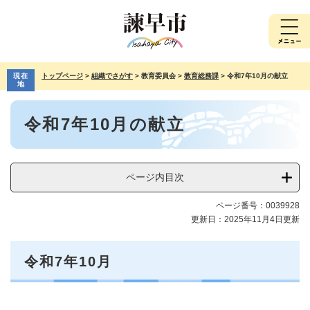
ペ
メ
ー
ニ
ジ
ュ
の
ー
先
を
現在
トップページ
>
組織でさがす
>
教育委員会
>
教育総務課
>
令和7年10月の献立
頭
飛
地
で
ば
本
す。
し
令和7年10月の献立
文
て
本
文
へ
ページ内目次
ページ番号：0039928
更新日：2025年11月4日更新
令和7年10月