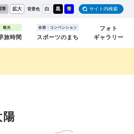
標準
拡大
白
黒
青
サイト内検索
背景色
フォト
観光
合宿・コンベンション
早旅時間
スポーツのまち
ギャラリー
太陽