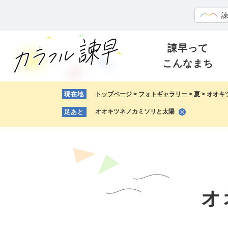
ペ
メ
ー
ニ
ジ
ュ
の
ー
諌早って
先
を
こんなまち
頭
飛
で
ば
す。
し
現在地
トップページ
>
フォトギャラリー
>
夏
>
オオキ
て
オオキツネノカミソリと太陽
足あと
本
文
へ
本
文
オ