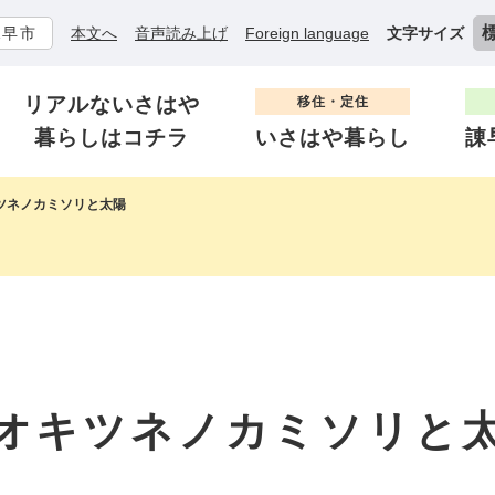
諫早市
本文へ
音声読み上げ
Foreign language
文字サイズ
リアルないさはや
移住・定住
暮らしはコチラ
いさはや暮らし
諌
ツネノカミソリと太陽
オキツネノカミソリと