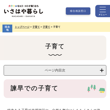
ペ
メ
ー
ニ
移住相談窓口
ジ
ュ
の
ー
先
を
現在
トップページ
>
子育て
>
子育て
>
子育て
頭
飛
地
で
ば
本
す。
し
文
て
子育て
本
文
へ
ページ内目次
諫早での子育て