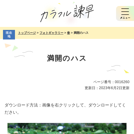
ペ
メ
ー
ニ
ジ
ュ
の
ー
先
を
現在
トップページ
>
フォトギャラリー
>
春
>
満開のハス
頭
飛
地
で
ば
本
す。
し
文
て
満開のハス
本
文
へ
ページ番号：0016260
更新日：2023年6月2日更新
ダウンロード方法：画像を右クリックして、ダウンロードしてく
ださい。