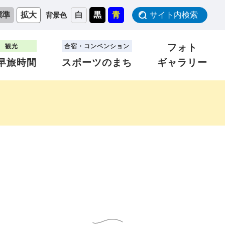
標準
拡大
白
黒
青
サイト内検索
背景色
フォト
観光
合宿・コンベンション
早旅時間
スポーツのまち
ギャラリー