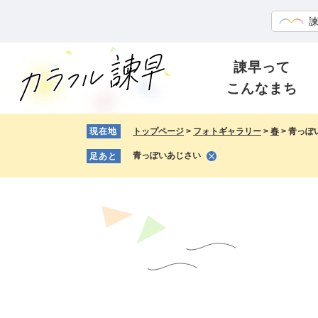
ペ
メ
ー
ニ
ジ
ュ
の
ー
諌早って
先
を
こんなまち
頭
飛
で
ば
す。
し
現在地
トップページ
>
フォトギャラリー
>
春
>
青っぽ
て
青っぽいあじさい
足あと
本
文
へ
本
文