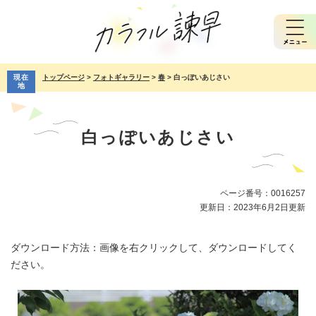
ペ
メ
ー
ニ
ジ
ュ
の
ー
先
を
現在
トップページ
>
フォトギャラリー
>
春
>
白っぽいあじさい
頭
飛
地
で
ば
本
す。
し
文
て
白っぽいあじさい
本
文
へ
ページ番号：0016257
更新日：2023年6月2日更新
ダウンロード方法：画像を右クリックして、ダウンロードしてく
ださい。