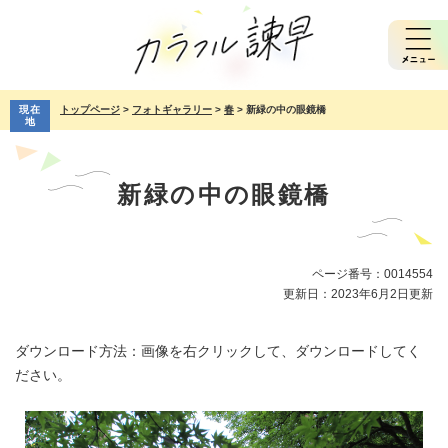
ペ
メ
ー
ニ
ジ
ュ
の
ー
先
を
現在
トップページ
>
フォトギャラリー
>
春
>
新緑の中の眼鏡橋
頭
飛
地
で
ば
本
す。
し
文
て
新緑の中の眼鏡橋
本
文
へ
ページ番号：0014554
更新日：2023年6月2日更新
ダウンロード方法：画像を右クリックして、ダウンロードしてく
ださい。