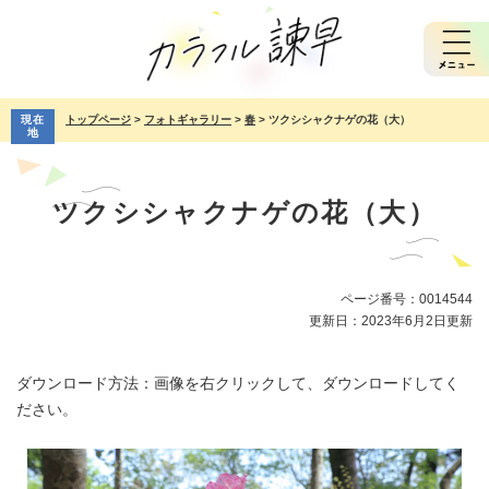
ペ
メ
ー
ニ
ジ
ュ
の
ー
先
を
現在
トップページ
>
フォトギャラリー
>
春
>
ツクシシャクナゲの花（大）
頭
飛
地
で
ば
本
す。
し
文
て
ツクシシャクナゲの花（大）
本
文
へ
ページ番号：0014544
更新日：2023年6月2日更新
ダウンロード方法：画像を右クリックして、ダウンロードしてく
ださい。