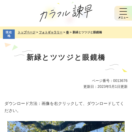
ペ
メ
ー
ニ
ジ
ュ
の
ー
先
を
現在
トップページ
>
フォトギャラリー
>
春
>
新緑とツツジと眼鏡橋
頭
飛
地
で
ば
本
す。
し
文
て
新緑とツツジと眼鏡橋
本
文
へ
ページ番号：0013676
更新日：2023年5月1日更新
ダウンロード方法：画像を右クリックして、ダウンロードしてく
ださい。