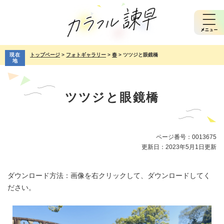
ペ
メ
ー
ニ
ジ
ュ
の
ー
先
を
現在
トップページ
>
フォトギャラリー
>
春
>
ツツジと眼鏡橋
頭
飛
地
で
ば
本
す。
し
文
て
ツツジと眼鏡橋
本
文
へ
ページ番号：0013675
更新日：2023年5月1日更新
ダウンロード方法：画像を右クリックして、ダウンロードしてく
ださい。