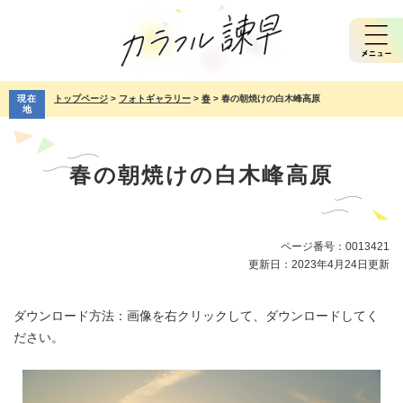
ペ
メ
ー
ニ
ジ
ュ
の
ー
先
を
現在
トップページ
>
フォトギャラリー
>
春
>
春の朝焼けの白木峰高原
頭
飛
地
で
ば
本
す。
し
文
て
春の朝焼けの白木峰高原
本
文
へ
ページ番号：0013421
更新日：2023年4月24日更新
ダウンロード方法：画像を右クリックして、ダウンロードしてく
ださい。