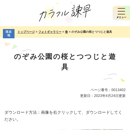
ペ
メ
ー
ニ
ジ
ュ
の
ー
先
を
現在
トップページ
>
フォトギャラリー
>
春
>
のぞみ公園の桜とつつじと遊具
頭
飛
地
で
ば
本
す。
し
文
て
のぞみ公園の桜とつつじと遊
本
文
具
へ
ページ番号：0013402
更新日：2023年4月24日更新
ダウンロード方法：画像を右クリックして、ダウンロードしてく
ださい。