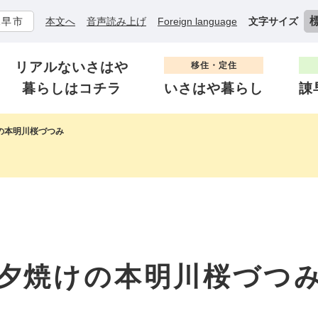
諫早市
本文へ
音声読み上げ
Foreign language
文字サイズ
リアルないさはや
移住・定住
暮らしはコチラ
いさはや暮らし
諌
の本明川桜づつみ
夕焼けの本明川桜づつ