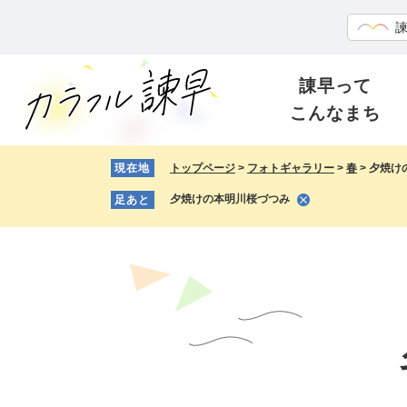
ペ
メ
ー
ニ
ジ
ュ
の
ー
諌早って
先
を
こんなまち
頭
飛
で
ば
す。
し
現在地
トップページ
>
フォトギャラリー
>
春
>
夕焼け
て
夕焼けの本明川桜づつみ
足あと
本
文
へ
本
文