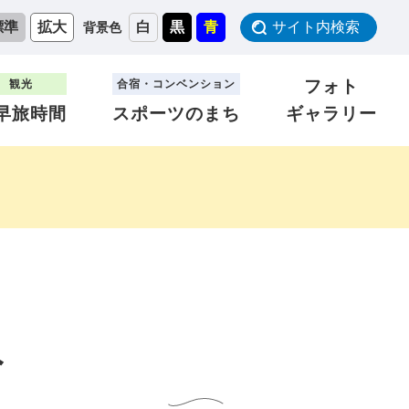
標準
拡大
白
黒
青
サイト内検索
背景色
フォト
観光
合宿・コンベンション
早旅時間
スポーツのまち
ギャラリー
み