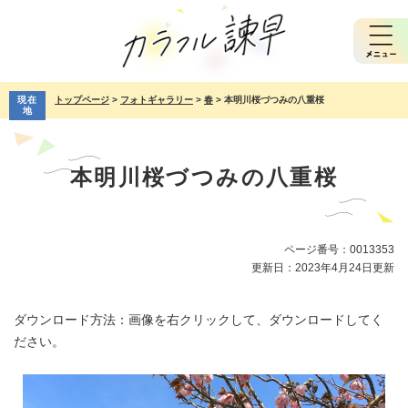
ペ
メ
ー
ニ
ジ
ュ
の
ー
先
を
現在
トップページ
>
フォトギャラリー
>
春
>
本明川桜づつみの八重桜
頭
飛
地
で
ば
本
す。
し
文
て
本明川桜づつみの八重桜
本
文
へ
ページ番号：0013353
更新日：2023年4月24日更新
ダウンロード方法：画像を右クリックして、ダウンロードしてく
ださい。