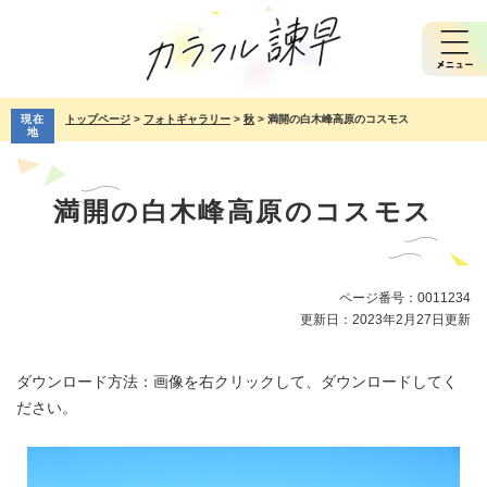
ペ
メ
ー
ニ
ジ
ュ
の
ー
先
を
現在
トップページ
>
フォトギャラリー
>
秋
>
満開の白木峰高原のコスモス
頭
飛
地
で
ば
本
す。
し
文
て
満開の白木峰高原のコスモス
本
文
へ
ページ番号：0011234
更新日：2023年2月27日更新
ダウンロード方法：画像を右クリックして、ダウンロードしてく
ださい。