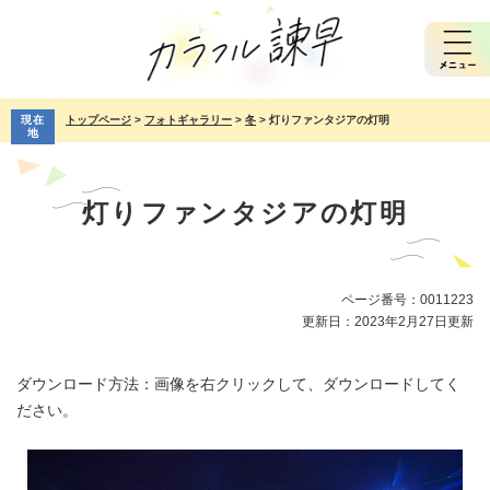
ペ
メ
ー
ニ
ジ
ュ
の
ー
先
を
現在
トップページ
>
フォトギャラリー
>
冬
>
灯りファンタジアの灯明
頭
飛
地
で
ば
本
す。
し
文
て
灯りファンタジアの灯明
本
文
へ
ページ番号：0011223
更新日：2023年2月27日更新
ダウンロード方法：画像を右クリックして、ダウンロードしてく
ださい。