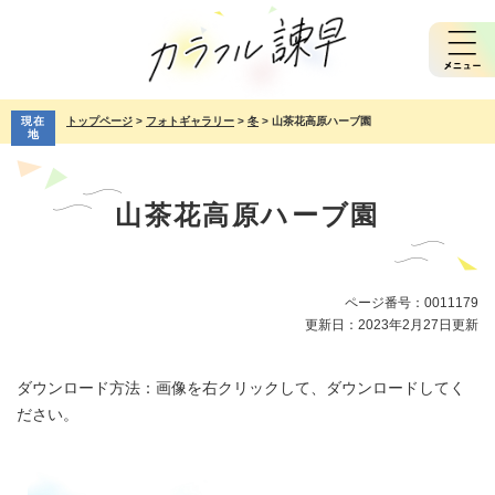
ペ
メ
ー
ニ
ジ
ュ
の
ー
先
を
現在
トップページ
>
フォトギャラリー
>
冬
>
山茶花高原ハーブ園
頭
飛
地
で
ば
本
す。
し
文
て
山茶花高原ハーブ園
本
文
へ
ページ番号：0011179
更新日：2023年2月27日更新
ダウンロード方法：画像を右クリックして、ダウンロードしてく
ださい。