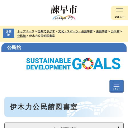
ペ
メ
ー
ニ
ジ
ュ
の
ー
先
を
現在
トップページ
>
分類でさがす
>
文化・スポーツ・生涯学習
>
生涯学習
>
公民館
>
頭
飛
地
公民館
>
伊木力公民館図書室
で
ば
す。
し
公民館
て
本
文
へ
公
民
本
館
伊木力公民館図書室
文
メ
ニ
ュ
ー